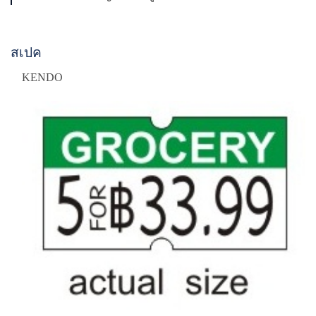
สเปค
KENDO