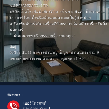
A.S.P.PERMKIJ CO., LTD.
บริษัท เป็นโรงพิมพ์ผลิตสติ๊กเกอร์ ฉลากสินค้า ป้ายราคา
ป้ายบาร์โค้ด ทั้งชนิดม้วน-แผ่น และเป็นผู้จำหน่าย
เครื่องพิมพ์บาร์โค้ด เครื่องตีป้ายราคา-ล้อหมึก เครื่องรันนิ่ง
นัมเบอร์
" เน้นคุณภาพ บริการรวดเร็ว ราคาถูก "
ที่อยู่
65/102 ชั้น 11 อาคารชำนาญ เพ็ญชาติ ถนนพระราม 9
แขวงห้วยขวาง เขตห้วยขวาง กรุงเทพฯ 10320
ติดต่อเรา
เบอร์โทรศัพท์
02-643-9879 - 81