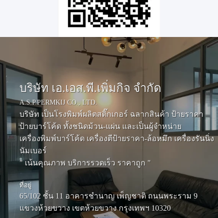
บริษัท เอ.เอส.พี.เพิ่มกิจ จำกัด
A.S.P.PERMKIJ CO., LTD.
บริษัท เป็นโรงพิมพ์ผลิตสติ๊กเกอร์ ฉลากสินค้า ป้ายราคา
ป้ายบาร์โค้ด ทั้งชนิดม้วน-แผ่น และเป็นผู้จำหน่าย
เครื่องพิมพ์บาร์โค้ด เครื่องตีป้ายราคา-ล้อหมึก เครื่องรันนิ่ง
นัมเบอร์
" เน้นคุณภาพ บริการรวดเร็ว ราคาถูก "
ที่อยู่
65/102 ชั้น 11 อาคารชำนาญ เพ็ญชาติ ถนนพระราม 9
แขวงห้วยขวาง เขตห้วยขวาง กรุงเทพฯ 10320