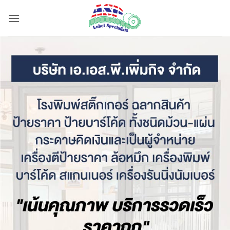
ข้าม
ไป
ยัง
เนื้อหา